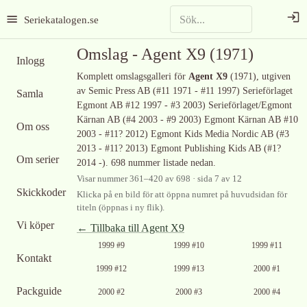
Seriekatalogen.se
Omslag -
Agent X9
(1971)
Inlogg
Komplett omslagsgalleri för
Agent X9
(1971)
, utgiven
av Semic Press AB (#11 1971 - #11 1997) Serieförlaget
Samla
Egmont AB #12 1997 - #3 2003) Serieförlaget/Egmont
Kärnan AB (#4 2003 - #9 2003) Egmont Kärnan AB #10
Om oss
2003 - #11? 2012) Egmont Kids Media Nordic AB (#3
2013 - #11? 2013) Egmont Publishing Kids AB (#1?
Om serier
2014 -)
.
698 nummer listade nedan.
Visar nummer
361
–
420
av
698
· sida 7 av 12
Skickkoder
Klicka på en bild för att öppna numret på huvudsidan för
titeln (öppnas i ny flik).
Vi köper
← Tillbaka till
Agent X9
1999 #9
1999 #10
1999 #11
Kontakt
1999 #12
1999 #13
2000 #1
Ingen bild
Packguide
2000 #2
2000 #3
2000 #4
tillgänglig