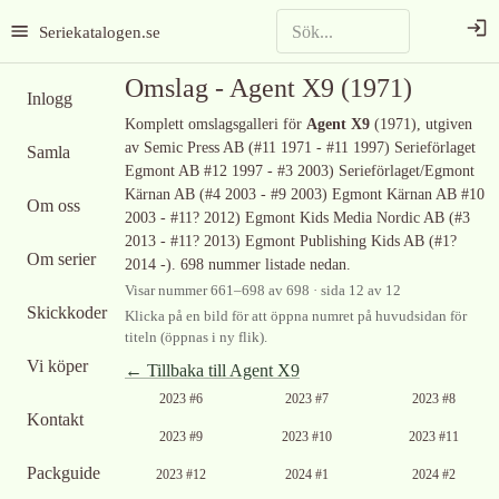
Seriekatalogen.se
Omslag -
Agent X9
(1971)
Inlogg
Komplett omslagsgalleri för
Agent X9
(1971)
, utgiven
av Semic Press AB (#11 1971 - #11 1997) Serieförlaget
Samla
Egmont AB #12 1997 - #3 2003) Serieförlaget/Egmont
Kärnan AB (#4 2003 - #9 2003) Egmont Kärnan AB #10
Om oss
2003 - #11? 2012) Egmont Kids Media Nordic AB (#3
2013 - #11? 2013) Egmont Publishing Kids AB (#1?
Om serier
2014 -)
.
698 nummer listade nedan.
Visar nummer
661
–
698
av
698
· sida 12 av 12
Skickkoder
Klicka på en bild för att öppna numret på huvudsidan för
titeln (öppnas i ny flik).
Vi köper
← Tillbaka till
Agent X9
2023 #6
2023 #7
2023 #8
Kontakt
2023 #9
2023 #10
2023 #11
Packguide
2023 #12
2024 #1
2024 #2