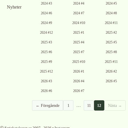
2024 #3
2024 #4
2024 #5
Nyheter
2024 #6
2024 #7
2024 #8
2024 #9
2024 #10
2024 #11
2024 #12
2025 #1
2025 #2
2025 #3
2025 #4
2025 #5
2025 #6
2025 #7
2025 #8
2025 #9
2025 #10
2025 #11
2025 #12
2026 #1
2026 #2
Ingen bild
Ingen bild
2026 #3
2026 #4
2026 #5
tillgänglig
tillgänglig
Ingen bild
Ingen bild
2026 #6
2026 #7
tillgänglig
tillgänglig
…
← Föregående
1
11
12
Nästa →
Ⓒ Seriekatalogen.se 2007 -
2026
•
Instagram