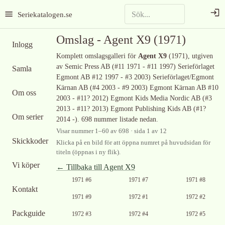
Seriekatalogen.se
Omslag -
Agent X9
(1971)
Inlogg
Komplett omslagsgalleri för
Agent X9
(1971)
, utgiven
av Semic Press AB (#11 1971 - #11 1997) Serieförlaget
Samla
Egmont AB #12 1997 - #3 2003) Serieförlaget/Egmont
Kärnan AB (#4 2003 - #9 2003) Egmont Kärnan AB #10
Om oss
2003 - #11? 2012) Egmont Kids Media Nordic AB (#3
2013 - #11? 2013) Egmont Publishing Kids AB (#1?
Om serier
2014 -)
.
698 nummer listade nedan.
Visar nummer
1
–
60
av
698
· sida 1 av 12
Skickkoder
Klicka på en bild för att öppna numret på huvudsidan för
titeln (öppnas i ny flik).
Vi köper
← Tillbaka till
Agent X9
1971 #6
1971 #7
1971 #8
Kontakt
1971 #9
1972 #1
1972 #2
Packguide
1972 #3
1972 #4
1972 #5