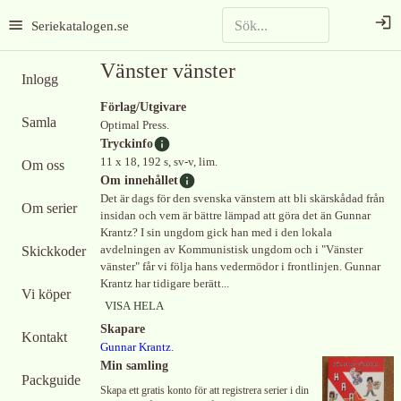
Seriekatalogen.se
Vänster vänster
Inlogg
Förlag/Utgivare
Samla
Optimal Press.
Tryckinfo
11 x 18, 192 s, sv-v, lim.
Om oss
Om innehållet
Det är dags för den svenska vänstern att bli skärskådad från
Om serier
insidan och vem är bättre lämpad att göra det än Gunnar
Krantz? I sin ungdom gick han med i den lokala
Skickkoder
avdelningen av Kommunistisk ungdom och i "Vänster
vänster" får vi följa hans vedermödor i frontlinjen. Gunnar
Krantz har tidigare berätt...
Vi köper
VISA HELA
Skapare
Kontakt
Gunnar Krantz
.
Min samling
Packguide
Skapa ett gratis konto för att registrera serier i din