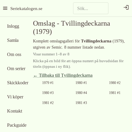
Seriekatalogen.se
Omslag -
Tvillingdeckarna
Inlogg
(1979)
Samla
Komplett omslagsgalleri för
Tvillingdeckarna
(1979)
,
utgiven av Semic
.
8 nummer listade nedan.
Om oss
Visar nummer
1
–
8
av
8
Klicka på en bild för att öppna numret på huvudsidan för
titeln (öppnas i ny flik).
Om serier
← Tillbaka till
Tvillingdeckarna
Ingen bild
Ingen bild
Skickkoder
1979 #1
1980 #1
1980 #2
tillgänglig
tillgänglig
Ingen bild
Ingen bild
1980 #3
1980 #4
1981 #1
Vi köper
tillgänglig
tillgänglig
Ingen bild
Ingen bild
1981 #2
1981 #3
tillgänglig
tillgänglig
Kontakt
Packguide