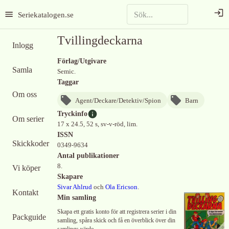
Seriekatalogen.se
Tvillingdeckarna
Inlogg
Förlag/Utgivare
Samla
Semic.
Taggar
Om oss
Agent/Deckare/Detektiv/Spion
Barn
Tryckinfo
Om serier
17 x 24.5, 52 s, sv-v-röd, lim.
ISSN
Skickkoder
0349-9634
Antal publikationer
8.
Vi köper
Skapare
Sivar Ahlrud
och
Ola Ericson
.
Kontakt
Min samling
Skapa ett gratis konto för att registrera serier i din
Packguide
samling, spåra skick och få en överblick över din