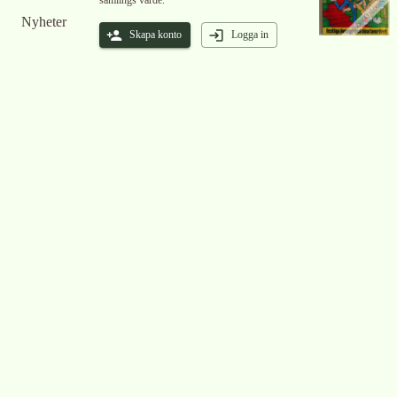
samlings värde.
Nyheter
Skapa konto
Logga in