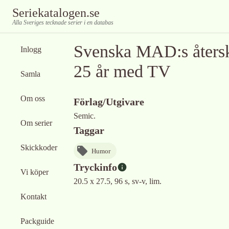
Seriekatalogen.se
Alla Sveriges tecknade serier i en databas
Svenska MAD:s återsk
Inlogg
25 år med TV
Samla
Om oss
Förlag/Utgivare
Semic.
Om serier
Taggar
Skickkoder
Humor
Tryckinfo
Vi köper
20.5 x 27.5, 96 s, sv-v, lim.
Kontakt
Packguide