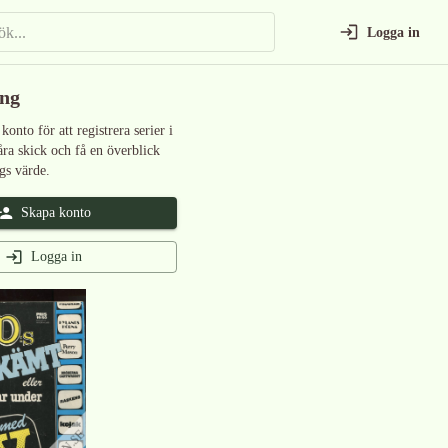
Logga in
ing
 konto för att registrera serier i
åra skick och få en överblick
gs värde.
Skapa konto
Logga in