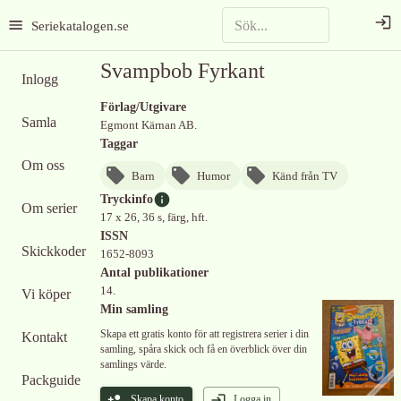
Seriekatalogen.se
Svampbob Fyrkant
Inlogg
Förlag/Utgivare
Samla
Egmont Kärnan AB.
Taggar
Om oss
Barn
Humor
Känd från TV
Tryckinfo
Om serier
17 x 26, 36 s, färg, hft.
ISSN
Skickkoder
1652-8093
Antal publikationer
14.
Vi köper
Min samling
Skapa ett gratis konto för att registrera serier i din
Kontakt
samling, spåra skick och få en överblick över din
samlings värde.
Packguide
Skapa konto
Logga in