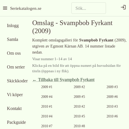
Seriekatalogen.se
Omslag -
Svampbob Fyrkant
Inlogg
(2009)
Samla
Komplett omslagsgalleri för
Svampbob Fyrkant
(2009)
,
utgiven av Egmont Kärnan AB
.
14 nummer listade
nedan.
Om oss
Visar nummer
1
–
14
av
14
Klicka på en bild för att öppna numret på huvudsidan för
Om serier
titeln (öppnas i ny flik).
← Tillbaka till
Svampbob Fyrkant
Skickkoder
Ingen bild
2009 #1
2009 #2
2009 #3
tillgänglig
Vi köper
2009 #4
2009 #5
2009 #6
2010 #1
2010 #2
2010 #3
Kontakt
2010 #4
2010 #5
2010 #6
Packguide
2010 #7
2010 #8