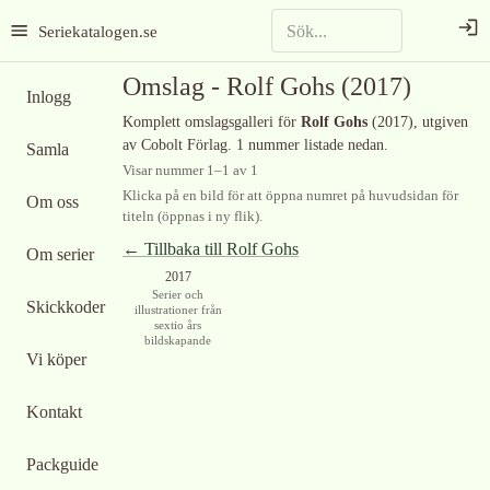
Seriekatalogen.se
Omslag -
Rolf Gohs
(2017)
Inlogg
Komplett omslagsgalleri för
Rolf Gohs
(2017)
, utgiven
av Cobolt Förlag
.
1 nummer listade nedan.
Samla
Visar nummer
1
–
1
av
1
Klicka på en bild för att öppna numret på huvudsidan för
Om oss
titeln (öppnas i ny flik).
← Tillbaka till
Rolf Gohs
Om serier
2017
Serier och
Skickkoder
illustrationer från
sextio års
bildskapande
Vi köper
Kontakt
Packguide