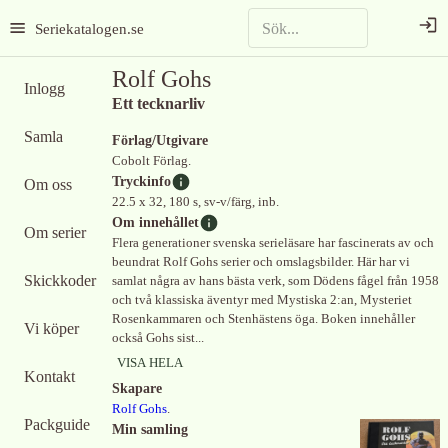
Seriekatalogen.se
Rolf Gohs
Inlogg
Ett tecknarliv
Samla
Förlag/Utgivare
Cobolt Förlag.
Tryckinfo
Om oss
22.5 x 32, 180 s, sv-v/färg, inb.
Om innehållet
Om serier
Flera generationer svenska serieläsare har fascinerats av och
beundrat Rolf Gohs serier och omslagsbilder. Här har vi
Skickkoder
samlat några av hans bästa verk, som Dödens fågel från 1958
och två klassiska äventyr med Mystiska 2:an, Mysteriet
Rosenkammaren och Stenhästens öga. Boken innehåller
Vi köper
också Gohs sist...
VISA HELA
Kontakt
Skapare
Rolf Gohs
.
Packguide
Min samling