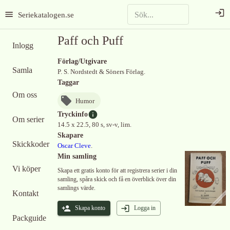
Seriekatalogen.se
Paff och Puff
Inlogg
Förlag/Utgivare
Samla
P. S. Nordstedt & Söners Förlag.
Taggar
Om oss
Humor
Tryckinfo
Om serier
14.5 x 22.5, 80 s, sv-v, lim.
Skapare
Skickkoder
Oscar Cleve
.
Min samling
Vi köper
Skapa ett gratis konto för att registrera serier i din
samling, spåra skick och få en överblick över din
samlings värde.
Kontakt
Skapa konto
Logga in
Packguide