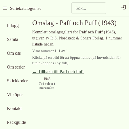
Seriekatalogen.se
Omslag -
Paff och Puff
(1943)
Inlogg
Komplett omslagsgalleri för
Paff och Puff
(1943)
,
utgiven av P. S. Nordstedt & Söners Förlag
.
1 nummer
Samla
listade nedan.
Visar nummer
1
–
1
av
1
Om oss
Klicka på en bild för att öppna numret på huvudsidan för
titeln (öppnas i ny flik).
Om serier
← Tillbaka till
Paff och Puff
1943
Skickkoder
Två valpar i
marginalen
Vi köper
Kontakt
Packguide