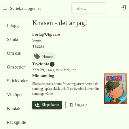
Seriekatalogen.se
Knasen - det är jag!
Inlogg
Förlag/Utgivare
Samla
Semic.
Taggar
Om oss
Humor
Tryckinfo
Om serier
22 x 29, 144 s, sv-v/färg, inb.
Min samling
Skickkoder
Skapa ett gratis konto för att registrera serier i din
samling, spåra skick och få en överblick över din
samlings värde.
Vi köper
Skapa konto
Logga in
Kontakt
Packguide