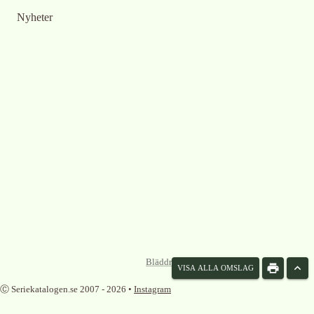
Nyheter
Bläddra omslag som lista
VISA ALLA OMSLAG
Ⓒ Seriekatalogen.se 2007 -
2026
•
Instagram