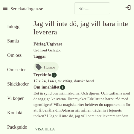
Seriekatalogen.se
Jag vill inte dö, jag vill bara inte
Inlogg
leverera
Samla
Förlag/Utgivare
Ordfront Galago.
Om oss
Taggar
Humor
Om serier
Tryckinfo
17 x 24, 144 s, sv-v/färg, danskt band.
Skickkoder
Om innehållet
Det är synd om människorna. Och djuren. Och turtlarna med
Vi köper
de taggiga knivarna. Hur mycket Eskilstuna har vi råd med
egentligen? Vilka magiska riter behöver du rapportera in för
att få behålla din A-kassa när månen träder in i lejonets
Kontakt
tecken? I Jag vill inte dö, jag vill bara inte leverera tar Sara
...
Packguide
VISA HELA