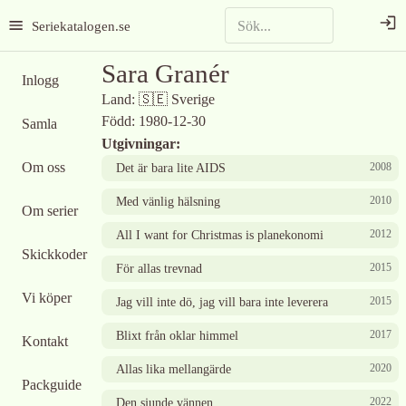
Seriekatalogen.se
Sara Granér
Inlogg
Land:
🇸🇪
Sverige
Född:
1980-12-30
Samla
Utgivningar:
Om oss
2008
Det är bara lite AIDS
2010
Med vänlig hälsning
Om serier
2012
All I want for Christmas is planekonomi
Skickkoder
2015
För allas trevnad
Vi köper
2015
Jag vill inte dö, jag vill bara inte leverera
2017
Blixt från oklar himmel
Kontakt
2020
Allas lika mellangärde
Packguide
2022
Den sjunde vännen