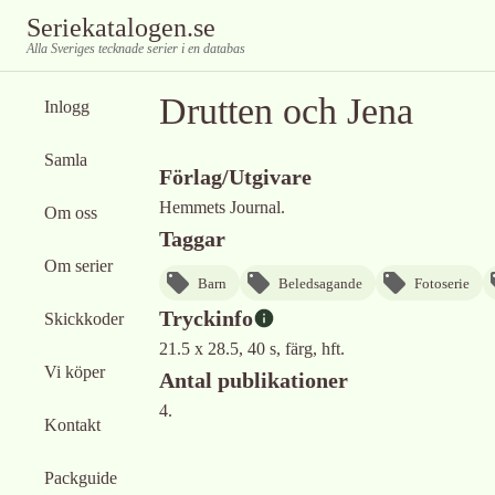
Seriekatalogen.se
Alla Sveriges tecknade serier i en databas
Drutten och Jena
Inlogg
Samla
Förlag/Utgivare
Hemmets Journal.
Om oss
Taggar
Om serier
Barn
Beledsagande
Fotoserie
Tryckinfo
Skickkoder
21.5 x 28.5, 40 s, färg, hft.
Vi köper
Antal publikationer
4.
Kontakt
Packguide