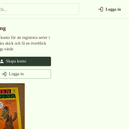
Logga in
ing
 konto för att registrera serier i
åra skick och få en överblick
gs värde.
Skapa konto
Logga in