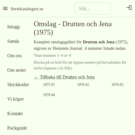
Seriekatalogen.se
Omslag -
Drutten och Jena
Inlogg
(1975)
Samla
Komplett omslagsgalleri för
Drutten och Jena
(1975)
,
utgiven av Hemmets Journal
.
4 nummer listade nedan.
Om oss
Visar nummer
1
–
4
av
4
Klicka på en bild för att öppna numret på huvudsidan för
titeln (öppnas i ny flik).
Om serier
← Tillbaka till
Drutten och Jena
Skickkoder
1975 #1
1976 #2
1976 #3
1976 #4
Vi köper
Kontakt
Packguide