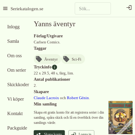
Seriekatalogen.se
Yanns äventyr
Inlogg
Förlag/Utgivare
Samla
Carlsen Comics.
Taggar
Om oss
Äventyr
Sci-Fi
Tryckinfo
Om serier
22 x 29.5, 48 s, färg, lim.
Antal publikationer
Skickkoder
2.
Skapare
Claude Lacroix
och
Robert Génin
.
Vi köper
Min samling
Skapa ett gratis konto för att registrera serier i din
Kontakt
samling, spåra skick och få en överblick över din
samlings värde.
Packguide
Skapa konto
Logga in