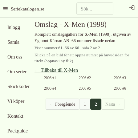
Seriekatalogen.se
Omslag -
X-Men
(1998)
Inlogg
Komplett omslagsgalleri för
X-Men
(1998)
, utgiven av
Egmont Kärnan AB
.
66 nummer listade nedan.
Samla
Visar nummer
61
–
66
av
66
· sida 2 av 2
Klicka på en bild för att öppna numret på huvudsidan för
Om oss
titeln (öppnas i ny flik).
← Tillbaka till
X-Men
Om serier
2006 #1
2006 #2
2006 #3
Skickkoder
2006 #4
2006 #5
2006 #6
Vi köper
← Föregående
1
2
Nästa →
Kontakt
Packguide