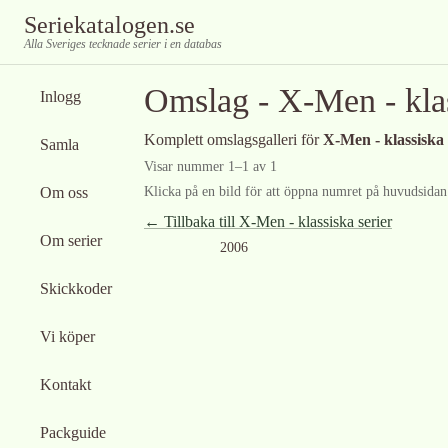
Seriekatalogen.se
Alla Sveriges tecknade serier i en databas
Omslag -
X-Men - klas
Inlogg
Komplett omslagsgalleri för
X-Men - klassiska 
Samla
Visar nummer
1
–
1
av
1
Om oss
Klicka på en bild för att öppna numret på huvudsidan f
← Tillbaka till
X-Men - klassiska serier
Om serier
2006
Skickkoder
Vi köper
Kontakt
Packguide