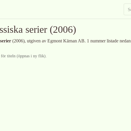
siska serier
(2006)
serier
(2006)
, utgiven av Egmont Kärnan AB
.
1 nummer listade nedan
ör titeln (öppnas i ny flik).