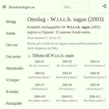
Seriekatalogen.se
Omslag -
W.i.t.c.h. sagan
(2003)
Inlogg
Komplett omslagsgalleri för
W.i.t.c.h. sagan
(2003)
,
utgiven av Egmont
.
12 nummer listade nedan.
Samla
Visar nummer
1
–
12
av
12
Klicka på en bild för att öppna numret på huvudsidan för
Om oss
titeln (öppnas i ny flik).
← Tillbaka till
W.i.t.c.h. sagan
Om serier
2003 #1
2003 #2
2003 #3
De tolv portarna 1
De tolv portarna 2
De tolv portarna 3
Skickkoder
2004 #4
2004 #5
2004 #6
Kandrakars hjärta 1
Kandrakars hjärta 2
Kandrakars hjärta 3
Vi köper
2005 #7
2005 #8
2005 #9
Till Arkhanta 1
Till Arkhanta 2
Till Arkhanta 3
Kontakt
Ingen bild
Ingen bild
2006 #10
2006 #11
2006 #12
tillgänglig
tillgänglig
Det falska oraklet 1
Det falska oraklet 2
Det falska oraklet 3
Packguide