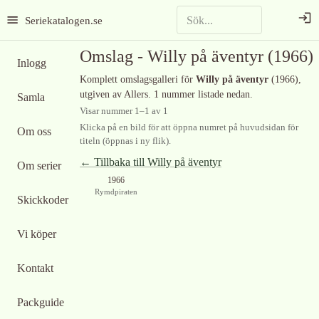
Seriekatalogen.se
Omslag -
Willy på äventyr
(1966)
Inlogg
Komplett omslagsgalleri för
Willy på äventyr
(1966)
,
utgiven av Allers
.
1 nummer listade nedan.
Samla
Visar nummer
1
–
1
av
1
Klicka på en bild för att öppna numret på huvudsidan för
Om oss
titeln (öppnas i ny flik).
← Tillbaka till
Willy på äventyr
Om serier
1966
Rymdpiraten
Skickkoder
Vi köper
Kontakt
Packguide