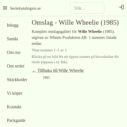
Seriekatalogen.se
Omslag -
Wille Wheelie
(1985)
Inlogg
Komplett omslagsgalleri för
Wille Wheelie
(1985)
,
utgiven av Wheels Produktion AB
.
1 nummer listade
Samla
nedan.
Visar nummer
1
–
1
av
1
Om oss
Klicka på en bild för att öppna numret på huvudsidan för
titeln (öppnas i ny flik).
Om serier
← Tillbaka till
Wille Wheelie
1985
Skickkoder
Vi köper
Kontakt
Packguide