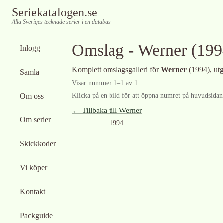
Seriekatalogen.se
Alla Sveriges tecknade serier i en databas
Omslag -
Werner
(199
Inlogg
Komplett omslagsgalleri för
Werner
(1994)
, ut
Samla
Visar nummer
1
–
1
av
1
Om oss
Klicka på en bild för att öppna numret på huvudsidan f
← Tillbaka till
Werner
Om serier
1994
Skickkoder
Vi köper
Kontakt
Packguide