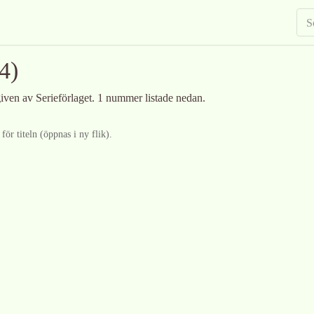
4)
given av Serieförlaget
.
1 nummer listade nedan.
ör titeln (öppnas i ny flik).