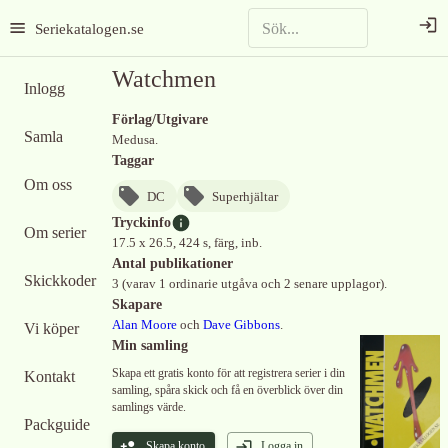
Seriekatalogen.se
Watchmen
Inlogg
Förlag/Utgivare
Samla
Medusa.
Taggar
Om oss
DC
Superhjältar
Tryckinfo
Om serier
17.5 x 26.5, 424 s, färg, inb.
Antal publikationer
Skickkoder
3 (varav 1 ordinarie utgåva och 2 senare upplagor).
Skapare
Alan Moore
och
Dave Gibbons
.
Vi köper
Min samling
Skapa ett gratis konto för att registrera serier i din
Kontakt
samling, spåra skick och få en överblick över din
samlings värde.
Packguide
Skapa konto
Logga in