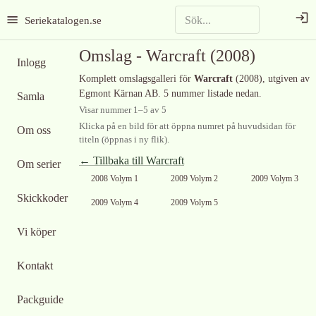
Seriekatalogen.se
Omslag -
Warcraft
(2008)
Inlogg
Komplett omslagsgalleri för
Warcraft
(2008)
, utgiven av
Egmont Kärnan AB
.
5 nummer listade nedan.
Samla
Visar nummer
1
–
5
av
5
Klicka på en bild för att öppna numret på huvudsidan för
Om oss
titeln (öppnas i ny flik).
← Tillbaka till
Warcraft
Om serier
2008 Volym 1
2009 Volym 2
2009 Volym 3
Skickkoder
Ingen bild
Ingen bild
2009 Volym 4
2009 Volym 5
tillgänglig
tillgänglig
Vi köper
Kontakt
Packguide