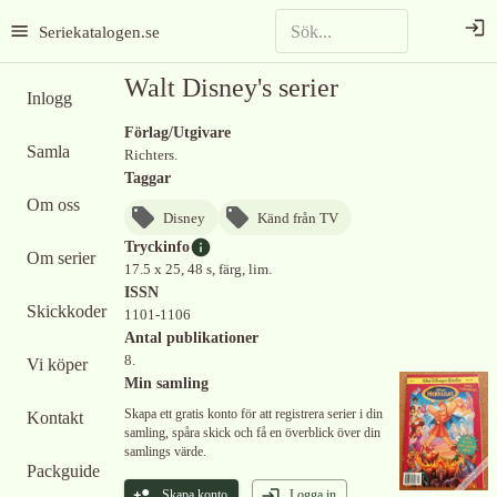
Seriekatalogen.se
Walt Disney's serier
Inlogg
Förlag/Utgivare
Samla
Richters.
Taggar
Om oss
Disney
Känd från TV
Tryckinfo
Om serier
17.5 x 25, 48 s, färg, lim.
ISSN
Skickkoder
1101-1106
Antal publikationer
8.
Vi köper
Min samling
Skapa ett gratis konto för att registrera serier i din
Kontakt
samling, spåra skick och få en överblick över din
samlings värde.
Packguide
Skapa konto
Logga in