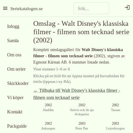
Seriekatalogen.se
Omslag -
Walt Disney's klassiska
Inlogg
filmer - filmen som tecknad serie
(2002)
Samla
Komplett omslagsgalleri för
Walt Disney's klassiska
Om oss
filmer - filmen som tecknad serie
(2002)
, utgiven av
Egmont Kärnan AB
.
6 nummer listade nedan.
Om serier
Visar nummer
1
–
6
av
6
Klicka på en bild för att öppna numret på huvudsidan för
titeln (öppnas i ny flik).
Skickkoder
← Tillbaka till
Walt Disney's klassiska filmer -
Vi köper
filmen som tecknad serie
2002
2002
2002
Aladdin
Snövit och de sju
Tarzan
Kontakt
dvärgarna
2002
2003
2003
Packguide
Askungen
Peter Pan
Lejonkungen