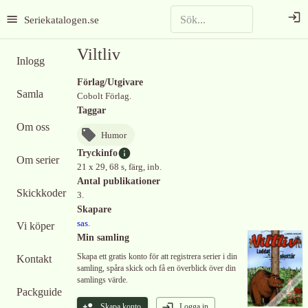
Seriekatalogen.se
Viltliv
Inlogg
Förlag/Utgivare
Samla
Cobolt Förlag.
Taggar
Om oss
Humor
Tryckinfo
Om serier
21 x 29, 68 s, färg, inb.
Antal publikationer
Skickkoder
3.
Skapare
sas
.
Vi köper
Min samling
Skapa ett gratis konto för att registrera serier i din
Kontakt
samling, spåra skick och få en överblick över din
samlings värde.
Packguide
Skapa konto
Logga in