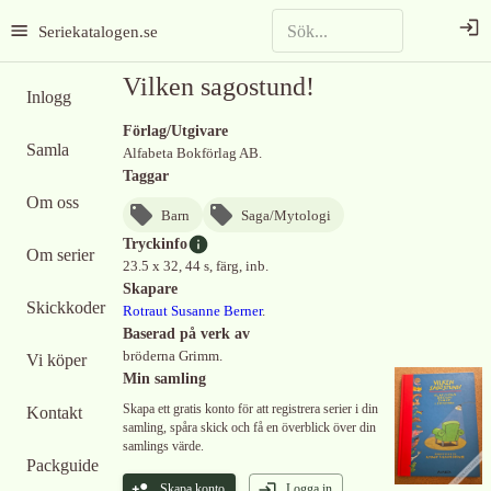
Seriekatalogen.se
Vilken sagostund!
Inlogg
Förlag/Utgivare
Samla
Alfabeta Bokförlag AB.
Taggar
Om oss
Barn
Saga/Mytologi
Tryckinfo
Om serier
23.5 x 32, 44 s, färg, inb.
Skapare
Skickkoder
Rotraut Susanne Berner
.
Baserad på verk av
bröderna Grimm.
Vi köper
Min samling
Skapa ett gratis konto för att registrera serier i din
Kontakt
samling, spåra skick och få en överblick över din
samlings värde.
Packguide
Skapa konto
Logga in