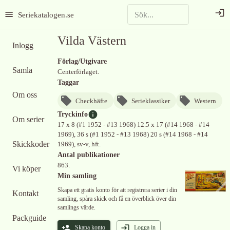
Seriekatalogen.se
Vilda Västern
Inlogg
Förlag/Utgivare
Samla
Centerförlaget.
Taggar
Om oss
Checkhäfte
Serieklassiker
Western
Tryckinfo
Om serier
17 x 8 (#1 1952 - #13 1968) 12.5 x 17 (#14 1968 - #14
1969), 36 s (#1 1952 - #13 1968) 20 s (#14 1968 - #14
Skickkoder
1969), sv-v, hft.
Antal publikationer
863.
Vi köper
Min samling
Skapa ett gratis konto för att registrera serier i din
Kontakt
samling, spåra skick och få en överblick över din
samlings värde.
Packguide
Skapa konto
Logga in