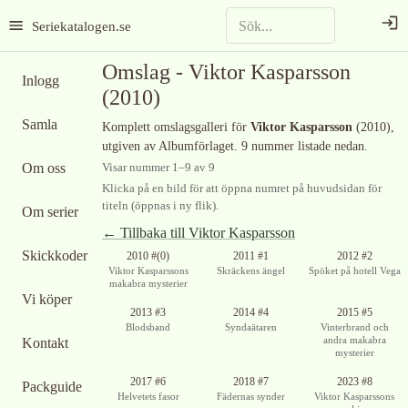
Seriekatalogen.se
Omslag -
Viktor Kasparsson
Inlogg
(2010)
Samla
Komplett omslagsgalleri för
Viktor Kasparsson
(2010)
,
utgiven av Albumförlaget
.
9 nummer listade nedan.
Om oss
Visar nummer
1
–
9
av
9
Klicka på en bild för att öppna numret på huvudsidan för
titeln (öppnas i ny flik).
Om serier
← Tillbaka till
Viktor Kasparsson
Skickkoder
2010 #(0)
2011 #1
2012 #2
Viktor Kasparssons
Skräckens ängel
Spöket på hotell Vega
makabra mysterier
Vi köper
2013 #3
2014 #4
2015 #5
Blodsband
Syndaätaren
Vinterbrand och
andra makabra
Kontakt
mysterier
2017 #6
2018 #7
2023 #8
Packguide
Helvetets fasor
Fädernas synder
Viktor Kasparssons