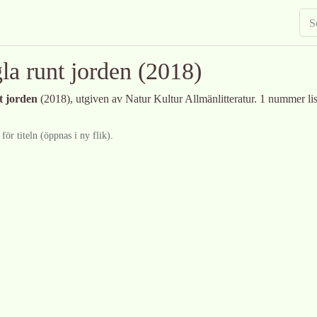
gla runt jorden
(2018)
nt jorden
(2018)
, utgiven av Natur Kultur Allmänlitteratur
.
1 nummer lis
ör titeln (öppnas i ny flik).