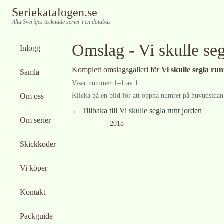
Seriekatalogen.se
Alla Sveriges tecknade serier i en databas
Omslag -
Vi skulle se
Inlogg
Komplett omslagsgalleri för
Vi skulle segla ru
Samla
Visar nummer
1
–
1
av
1
Om oss
Klicka på en bild för att öppna numret på huvudsidan f
← Tillbaka till
Vi skulle segla runt jorden
Om serier
2018
Skickkoder
Vi köper
Kontakt
Packguide