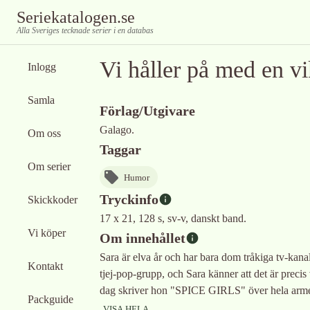
Seriekatalogen.se
Alla Sveriges tecknade serier i en databas
Vi håller på med en vi
Inlogg
Samla
Förlag/Utgivare
Galago.
Om oss
Taggar
Om serier
Humor
Tryckinfo
Skickkoder
17 x 21, 128 s, sv-v, danskt band.
Vi köper
Om innehållet
Sara är elva år och har bara dom tråkiga tv-kan
Kontakt
tjej-pop-grupp, och Sara känner att det är precis 
dag skriver hon "SPICE GIRLS" över hela arme
Packguide
VISA HELA