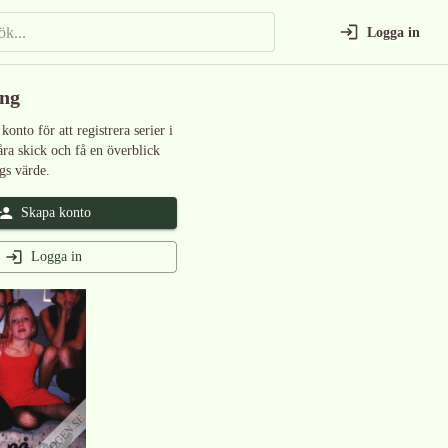
Logga in
ing
 konto för att registrera serier i
åra skick och få en överblick
gs värde.
Skapa konto
Logga in