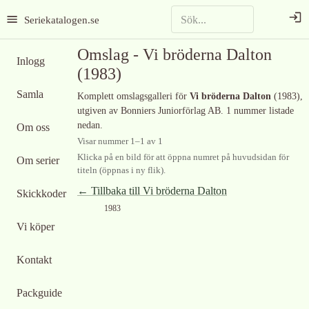
Seriekatalogen.se
Omslag -
Vi bröderna Dalton
Inlogg
(1983)
Samla
Komplett omslagsgalleri för
Vi bröderna Dalton
(1983)
,
utgiven av Bonniers Juniorförlag AB
.
1 nummer listade
nedan.
Om oss
Visar nummer
1
–
1
av
1
Klicka på en bild för att öppna numret på huvudsidan för
Om serier
titeln (öppnas i ny flik).
← Tillbaka till
Vi bröderna Dalton
Skickkoder
1983
Vi köper
Kontakt
Packguide