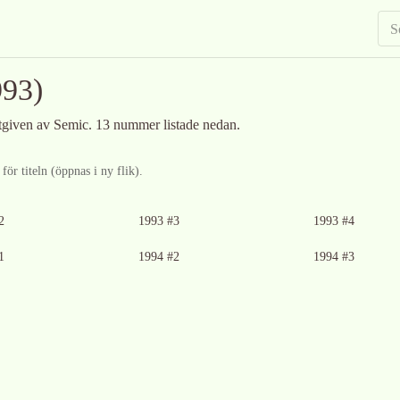
93)
utgiven av Semic
.
13 nummer listade nedan.
ör titeln (öppnas i ny flik).
Ingen bild tillgänglig
2
1993 #3
1993 #4
glig
Ingen bild tillgänglig
1
1994 #2
1994 #3