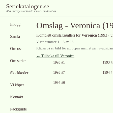
Seriekatalogen.se
Alla Sveriges tecknade serier i en databas
Omslag -
Veronica
(19
Inlogg
Komplett omslagsgalleri för
Veronica
(1993)
, 
Samla
Visar nummer
1
–
13
av
13
Om oss
Klicka på en bild för att öppna numret på huvudsidan f
← Tillbaka till
Veronica
Om serier
1993 #1
1993 #
Ingen bild tillgän
Skickkoder
1993 #7
1994 #
Ingen bild tillgänglig
1994 #6
Vi köper
Kontakt
Packguide