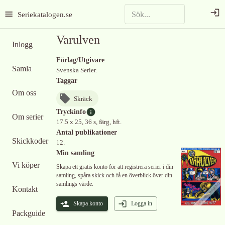
Seriekatalogen.se
Varulven
Inlogg
Förlag/Utgivare
Samla
Svenska Serier.
Taggar
Om oss
Skräck
Tryckinfo
Om serier
17.5 x 25, 36 s, färg, hft.
Antal publikationer
Skickkoder
12.
Min samling
Vi köper
Skapa ett gratis konto för att registrera serier i din
samling, spåra skick och få en överblick över din
samlings värde.
Kontakt
Skapa konto
Logga in
Packguide