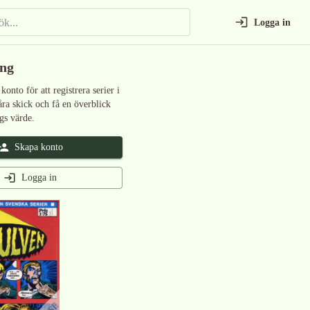
Logga in
ing
 konto för att registrera serier i
åra skick och få en överblick
gs värde.
Skapa konto
Logga in