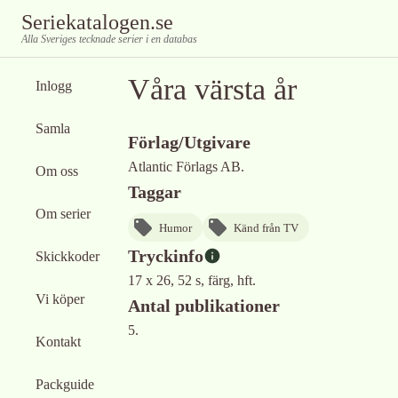
Seriekatalogen.se
Alla Sveriges tecknade serier i en databas
Våra värsta år
Inlogg
Samla
Förlag/Utgivare
Atlantic Förlags AB.
Om oss
Taggar
Om serier
Humor
Känd från TV
Tryckinfo
Skickkoder
17 x 26, 52 s, färg, hft.
Vi köper
Antal publikationer
5.
Kontakt
Packguide