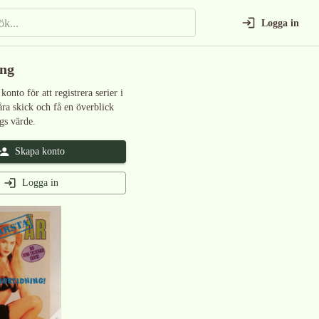
Logga in
ing
 konto för att registrera serier i
åra skick och få en överblick
gs värde.
Skapa konto
Logga in