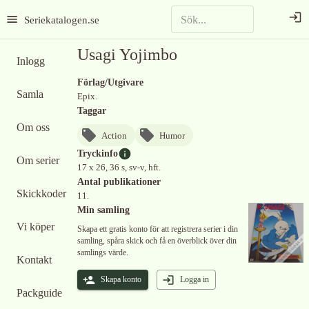
Seriekatalogen.se
Usagi Yojimbo
Inlogg
Förlag/Utgivare
Samla
Epix.
Taggar
Om oss
Action
Humor
Tryckinfo
Om serier
17 x 26, 36 s, sv-v, hft.
Antal publikationer
Skickkoder
11.
Min samling
Vi köper
Skapa ett gratis konto för att registrera serier i din
samling, spåra skick och få en överblick över din
samlings värde.
Kontakt
Skapa konto
Logga in
Packguide