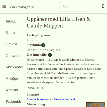
Seriekatalogen.se
Uppåner med Lilla Lisen &
Inlogg
Gamle Muppen
Samla
Förlag/Utgivare
Epix.
Om oss
Tryckinfo
30.5 x 21.5, 52 s, färg, inb.
Om innehållet
Om serier
Uppåner med lilla Lisen & gamle Muppen är Marcus
Ivarssons läckra "remake" av Gustave Verbeeks klassiska,
Skickkoder
nästan bortglömda serie The Upside-Downs of Little Lady
Lovekins and Old Man Muffaroo, som ursprungligen
publicerades mellan oktober 1903 och januari 1905 i
Vi köper
amerikansk dagspress. Varje sida läse...
VISA HELA
Kontakt
Skapare
Marcus Ivarsson
och
Gustave Verbeek
.
Packguide
Min samling