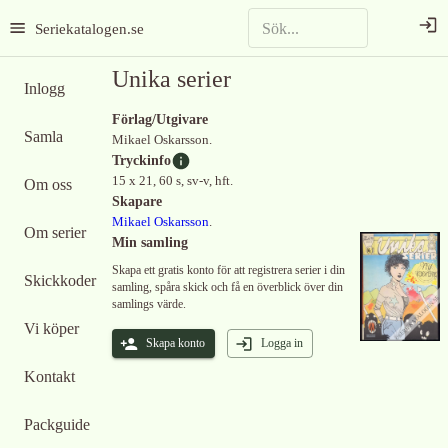
Seriekatalogen.se
Unika serier
Inlogg
Förlag/Utgivare
Samla
Mikael Oskarsson.
Tryckinfo
15 x 21, 60 s, sv-v, hft.
Om oss
Skapare
Mikael Oskarsson
.
Om serier
Min samling
Skapa ett gratis konto för att registrera serier i din
Skickkoder
samling, spåra skick och få en överblick över din
samlings värde.
Vi köper
Skapa konto
Logga in
Kontakt
Packguide