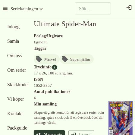
Seriekatalogen.se
Ultimate Spider-Man
Inlogg
Förlag/Utgivare
Samla
Egmont.
Taggar
Om oss
Marvel
Superhjältar
Tryckinfo
Om serier
17 x 26, 100 s, färg, lim.
ISSN
Skickkoder
1652-3857
Antal publikationer
4.
Vi köper
Min samling
Skapa ett gratis konto för att registrera serier i din
Kontakt
samling, spåra skick och få en överblick över din
samlings värde.
Packguide
Skapa konto
Logga in