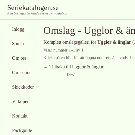
Seriekatalogen.se
Alla Sveriges tecknade serier i en databas
Omslag -
Ugglor & än
Inlogg
Komplett omslagsgalleri för
Ugglor & änglar
(
Samla
Visar nummer
1
–
1
av
1
Om oss
Klicka på en bild för att öppna numret på huvudsidan f
← Tillbaka till
Ugglor & änglar
Om serier
1997
Skickkoder
Vi köper
Kontakt
Packguide