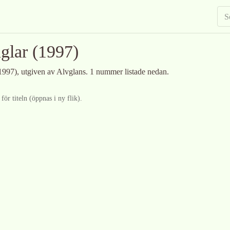
glar
(1997)
1997)
, utgiven av Alvglans
.
1 nummer listade nedan.
ör titeln (öppnas i ny flik).