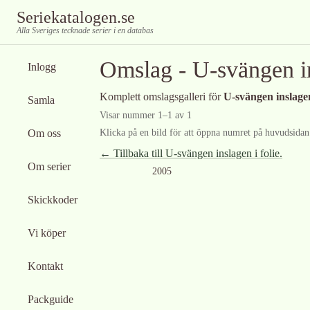
Seriekatalogen.se
Alla Sveriges tecknade serier i en databas
Omslag -
U-svängen in
Inlogg
Komplett omslagsgalleri för
U-svängen inslagen 
Samla
Visar nummer
1
–
1
av
1
Om oss
Klicka på en bild för att öppna numret på huvudsidan f
← Tillbaka till
U-svängen inslagen i folie.
Om serier
2005
Skickkoder
Vi köper
Kontakt
Packguide