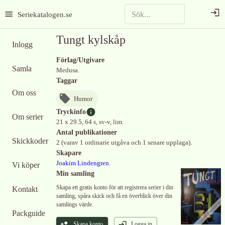
Seriekatalogen.se
Tungt kylskåp
Inlogg
Förlag/Utgivare
Samla
Medusa.
Taggar
Om oss
Humor
Tryckinfo
Om serier
21 x 29.5, 64 s, sv-v, lim.
Antal publikationer
Skickkoder
2 (varav 1 ordinarie utgåva och 1 senare upplaga).
Skapare
Joakim Lindengren
.
Vi köper
Min samling
Skapa ett gratis konto för att registrera serier i din
Kontakt
samling, spåra skick och få en överblick över din
samlings värde.
Packguide
Skapa konto
Logga in