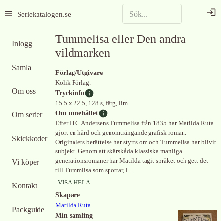
Seriekatalogen.se
Tummelisa eller Den andra
Inlogg
vildmarken
Samla
Förlag/Utgivare
Kolik Förlag.
Om oss
Tryckinfo
15.5 x 22.5, 128 s, färg, lim.
Om innehållet
Om serier
Efter H C Andersens Tummelisa från 1835 har Matilda Ruta
gjort en hård och genomträngande grafisk roman.
Skickkoder
Originalets berättelse har styrts om och Tummelisa har blivit
subjekt. Genom att skärskåda klassiska manliga
generationsromaner har Matilda tagit språket och gett det
Vi köper
till Tummlisa som spottar, l...
VISA HELA
Kontakt
Skapare
Matilda Ruta
.
Packguide
Min samling