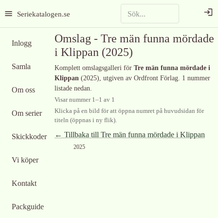
Seriekatalogen.se
Omslag -
Tre män funna mördade
Inlogg
i Klippan
(2025)
Samla
Komplett omslagsgalleri för
Tre män funna mördade i
Klippan
(2025)
, utgiven av Ordfront Förlag
.
1 nummer
listade nedan.
Om oss
Visar nummer
1
–
1
av
1
Klicka på en bild för att öppna numret på huvudsidan för
Om serier
titeln (öppnas i ny flik).
← Tillbaka till
Tre män funna mördade i Klippan
Skickkoder
2025
Vi köper
Kontakt
Packguide