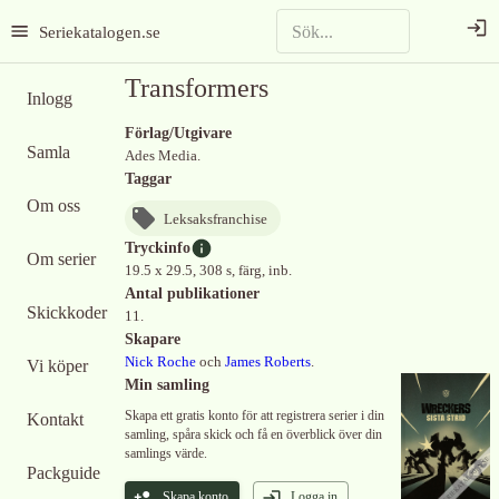
Seriekatalogen.se
Transformers
Inlogg
Förlag/Utgivare
Samla
Ades Media.
Taggar
Om oss
Leksaksfranchise
Tryckinfo
Om serier
19.5 x 29.5, 308 s, färg, inb.
Antal publikationer
Skickkoder
11.
Skapare
Nick Roche
och
James Roberts
.
Vi köper
Min samling
Skapa ett gratis konto för att registrera serier i din
Kontakt
samling, spåra skick och få en överblick över din
samlings värde.
Packguide
Skapa konto
Logga in